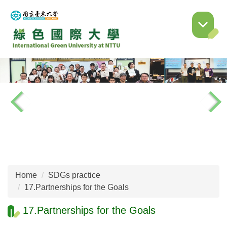
Jump
to
the
main
content
block
Home
SDGs practice
17.Partnerships for the Goals
17.Partnerships for the Goals