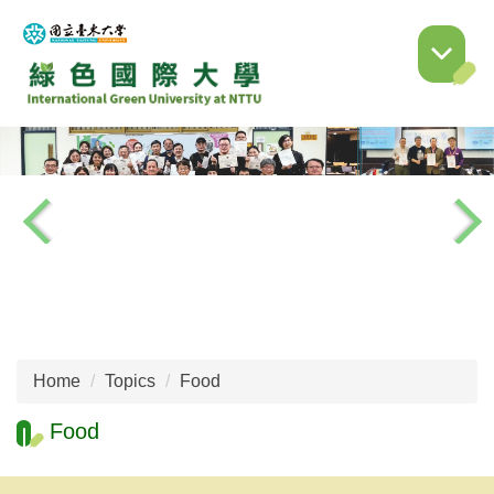
Jump
to
the
main
content
block
Home
Topics
Food
Food