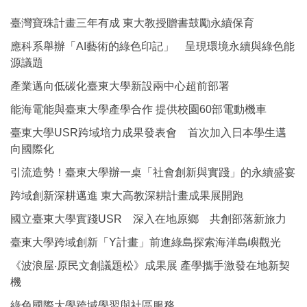
臺灣寶珠計畫三年有成 東大教授贈書鼓勵永續保育
應科系舉辦「AI藝術的綠色印記」 呈現環境永續與綠色能
源議題
產業邁向低碳化臺東大學新設兩中心超前部署
能海電能與臺東大學產學合作 提供校園60部電動機車
臺東大學USR跨域培力成果發表會 首次加入日本學生邁
向國際化
引流造勢！臺東大學辦一桌「社會創新與實踐」的永續盛宴
跨域創新深耕邁進 東大高教深耕計畫成果展開跑
國立臺東大學實踐USR 深入在地原鄉 共創部落新旅力
臺東大學跨域創新「Y計畫」前進綠島探索海洋島嶼觀光
《波浪屋‧原民文創議題松》成果展 產學攜手激發在地新契
機
綠色國際大學跨域學習與社區服務