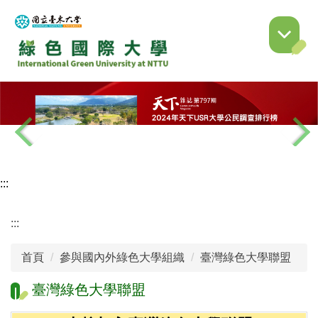
跳
到
主
要
內
容
區
:::
:::
首頁
參與國內外綠色大學組織
臺灣綠色大學聯盟
臺灣綠色大學聯盟