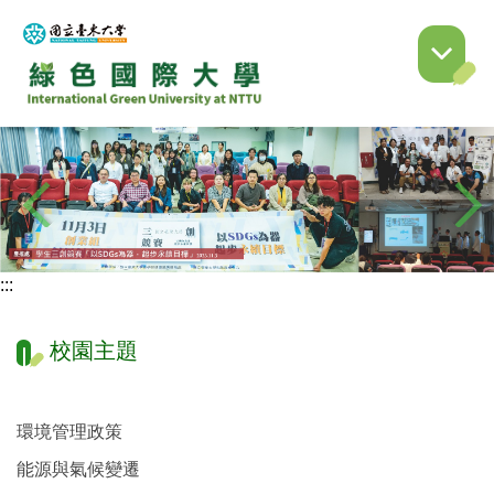
跳
到
主
要
內
容
區
:::
校園主題
環境管理政策
能源與氣候變遷