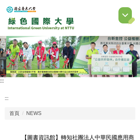
跳
到
主
要
內
容
區
:::
:::
首頁
NEWS
【圖書資訊館】轉知社團法人中華民國應用商