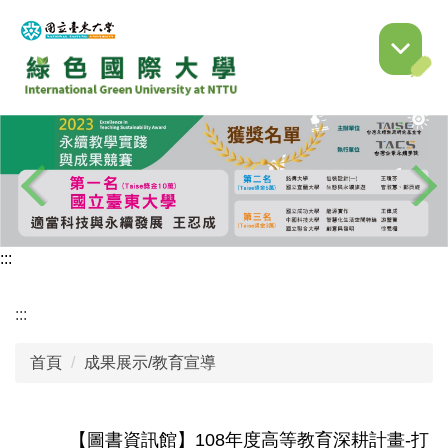
跳
到
主
要
內
容
區
:::
:::
首頁
成果展示/教育宣導
【圖書資訊館】108年度高等教育深耕計畫-打