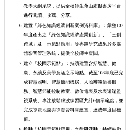
教學大綱系統，提供全校師生藉由虛擬書房平台
進行閱讀、收藏、分享。
6.
建置「綠色知識經濟創新案例資料庫」：彙整107
年度產出之「綠色知識經濟產業創新」、「三創
跨域」及「示範點應用」等專題研究成果於多媒
體影音管理系統，提供全校師生查閱。
7.
建立「校園示範點」：持續建置含括智慧、健
康、永續及美學意涵之示範點。截至108年底已完
成智慧照明、智慧節能機房、人臉辨識借書服
務、智慧節能控制教室、數位電表及水表遠端監
視系統、專注放鬆腦波練習區共計6個示範點，並
完成導覽地圖與導覽資料庫建置，達成年度目標
值。
8.
推動「校園示範點應用」之教研活動：持續鼓勵