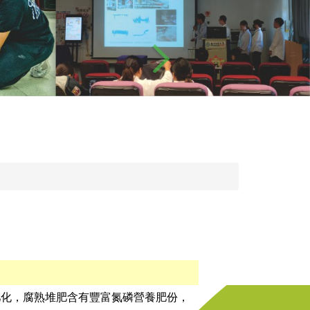
堆肥化，腐熟堆肥含有豐富氮磷營養肥份，