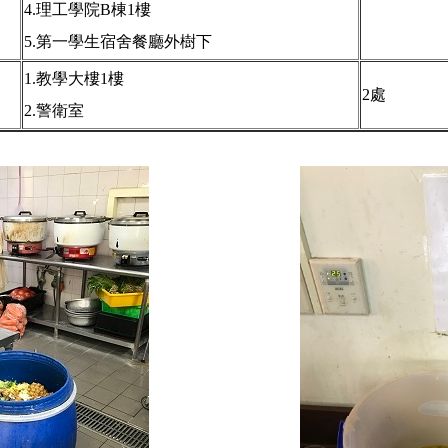
4.理工學院B棟1樓
5.第一學生宿舍餐廳外樹下
1.教學大樓1樓
2處
2.警衛室