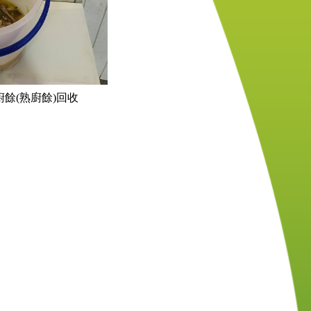
餘(熟廚餘)回收