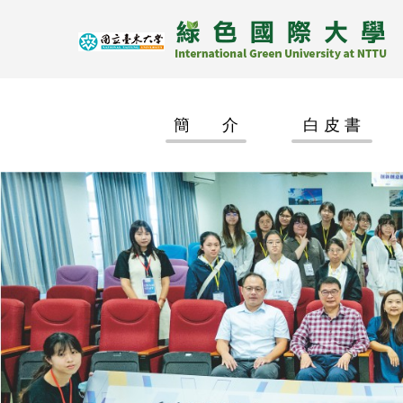
跳
到
主
要
內
容
簡 介
白 皮 書
區